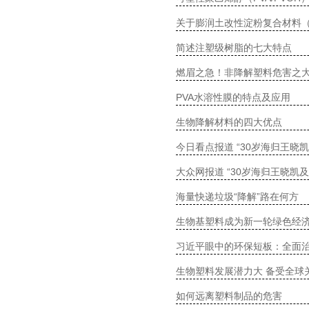
关于膨润土改性淀粉复合材料（
简述注塑级树脂的七大特点
燃眉之急！非降解塑料危害之
PVA水溶性膜的特点及应用
生物降解材料的四大优点
今日看点报道 “30岁海归王晓
大众网报道 “30岁海归王晓凯
海量快递垃圾“降解”路在何方
生物基塑料成为新一轮绿色经
习近平眼中的环保短板：全面
生物塑料发展潜力大 备受全球
如何远离塑料制品的危害