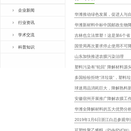
企业新闻
华潍推动绿色发展，促进人与
行业资讯
华潍新材料中标中国邮政生物
学术交流
吉林也立法禁塑！这是第6个省
国管局再次要求停止使用不可
科普知识
山东加快推进农膜污染治理
塑料污染有“轮回” 降解材料源头
多国纷纷拒绝“洋垃圾”，塑料
球迷用品消耗巨大，降解熟料
安徽宿州开展推广降解农膜工
华潍全降解材料的五大优势分
2019年1月6日浙江白总参观
可塑性聚乙烯醇（PVA/PVO