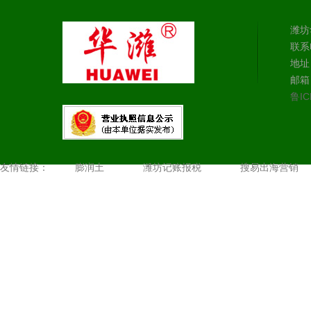
潍坊
联系电
地址
邮箱：
鲁IC
友情链接：
膨润土
潍坊记账报税
搜易出海营销