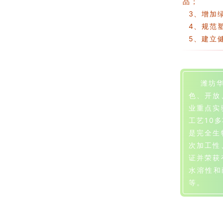
品；
3、增加
4、规范
5、建立健
潍坊华潍
色、开放
业重点实
工艺10
是完全生
次加工性
证并荣获
水溶性和
等。