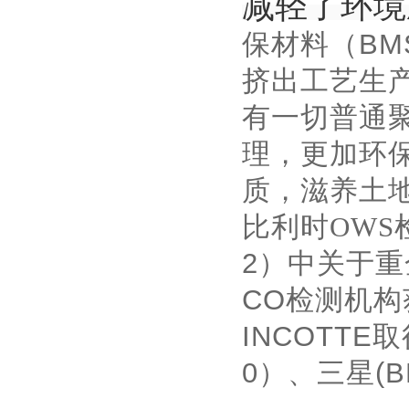
减轻了环境
保材料（
BM
挤出工艺生
有一切普通
理，更加环
质，滋养土
比利时
OWS
2
）中关于重
CO
检测机构
INCOTTE
取
0
）、三星
(B