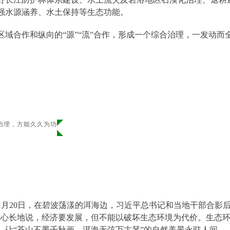
强水源涵养、水土保持等生态功能。
区域合作和纵向的“源”“流”合作，形成一个综合治理，一发动而
治理，方能久久为功
5年1月20日，在碧波荡漾的洱海边，习近平总书记和当地干部合
重心长地说，经济要发展，但不能以破坏生态环境为代价。生态
，让“苍山不墨千秋画，洱海无弦万古琴”的自然美景永驻人间。