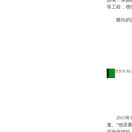
等工程，增
横向的
坚持长期
201
澈。”他语
洱海保护好