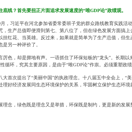
住底线？首先要扭正片面追求发展速度的“唯GDP论”政绩观。
3年9月，习近平在河北参加省委常委班子党的群众路线教育实践
咒，生产总值即便滑到第七、第八位了，但在绿色发展方面搞上
以挂红花、当英雄。反过来，如果就是简单为了生产总值，但生
也是另一种评价了。
言厉色，却是掷地有声。一语抓住了环保短板的“龙头”。长期以
恶性循环，究其主要原因，是由于“唯GDP论”作祟。必须重塑政
八大首次提出了“美丽中国”的执政理念。十八届五中全会上，“美
处理好经济发展同生态环境保护的关系，牢固树立保护生态环境
展理念，绿色既是理念又是举措，环保既是制约，更是新的发展