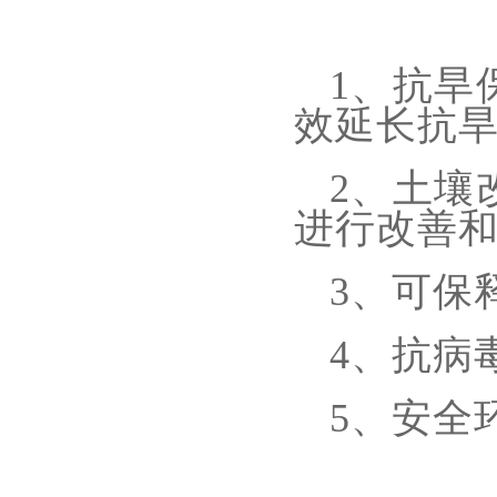
1
、
抗旱
效延长抗
2
、
土壤
进行改善
3
、
可保
4
、
抗病
5
、
安全