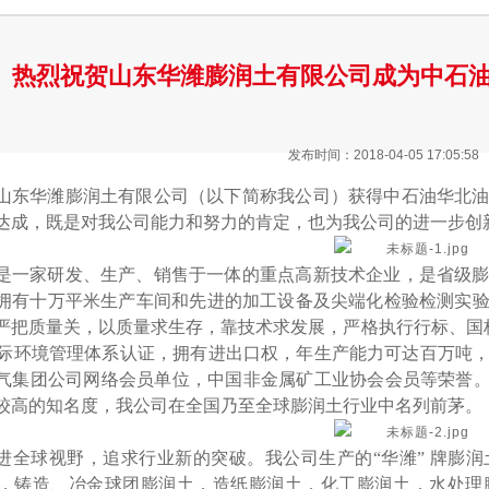
热烈祝贺山东华潍膨润土有限公司成为中石
发布时间：2018-04-05 17:05:58
山东华潍膨润土有限公司（以下简称我公司）获得中石油华北
达成，既是对我公司能力和努力的肯定，也为我公司的进一步创
是一家研发、生产、销售于一体的重点高新技术企业，是省级
拥有十万平米生产车间和先进的加工设备及尖端化检验检测实
严把质量关，以质量求生存，靠技术求发展，严格执行行标、国
001国际环境管理体系认证，拥有进出口权，年生产能力可达百万
气集团公司网络会员单位，中国非金属矿工业协会会员等荣誉。
较高的知名度，我公司在全国乃至全球膨润土行业中名列前茅。
进全球视野，追求行业新的突破。我公司生产的
“华潍” 牌
，铸造、冶金球团膨润土，造纸膨润土，化工膨润土，水处理