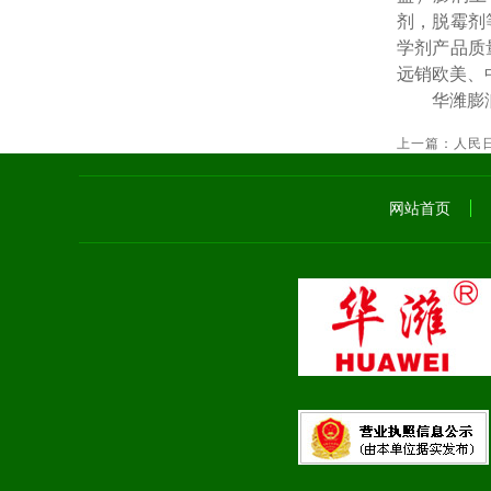
剂，脱霉剂
学剂产品质
远销欧美、
华潍膨
上一篇：
人民
网站首页