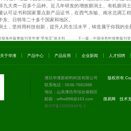
等九大类一百多个品种。近几年研发的增效膨润土、有机膨润
量认可证书和国家重点新产品证书，在西气东输、南水北调工
中东、日韩等二十多个国家和地区。
润土，坚持用科技创新，提升人民生活水平，铸造属于你我的全
日报海外版整版刊登华潍“旱地宝”保水剂
下一篇：
中国绿色时报整版刊登
关于华潍
产品中心
产品应用
企业新闻
人才招聘
潍坊华潍新材料科技有限公司
版权所有.Copy
联系电话：0536-7681888
地址：山东潍坊市综合保税区
邮箱：wfhw888@163.com
搜易网
技术支
鲁ICP备15005840号-2