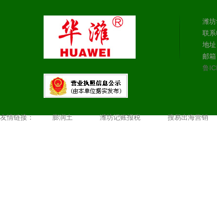
潍坊
联系电
地址
邮箱：
鲁IC
友情链接：
膨润土
潍坊记账报税
搜易出海营销