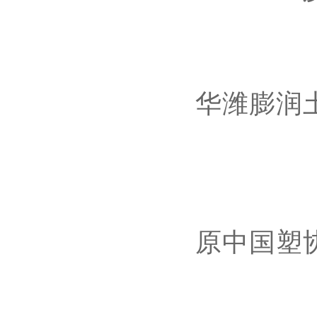
华潍膨润
原中国塑