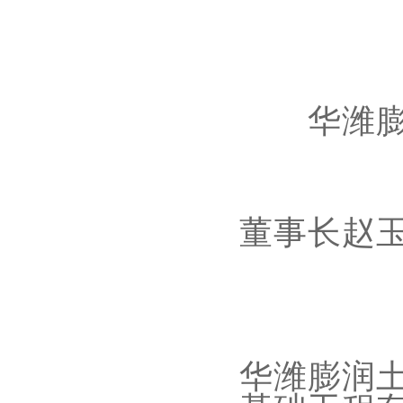
华潍
董事长赵
华潍膨润